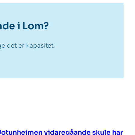
nde i Lom?
ge det er kapasitet.
Jotunheimen vidaregåande skule har