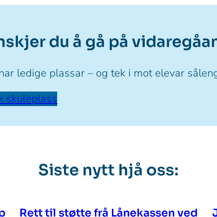
nskjer du å gå på vidaregåa
 har ledige plassar – og tek i mot elevar sålen
k skuleplass
Siste nytt hjå oss:
p
Rett til støtte frå Lånekassen ved