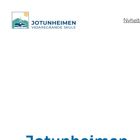
Hopp
til
Nyheit
innhold