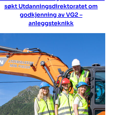
søkt Utdanningsdirektoratet om
godkjenning av VG2 –
anleggsteknikk