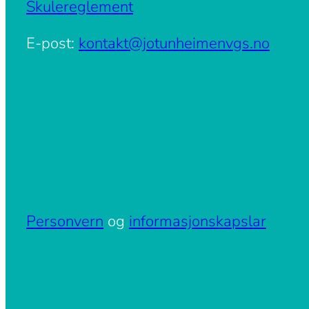
Skulereglement
E-post:
kontakt@jotunheimenvgs.no
Personvern
og
informasjonskapslar