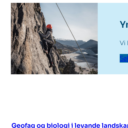
Y
Vi
Sø
Geofag og biologi i levande landska