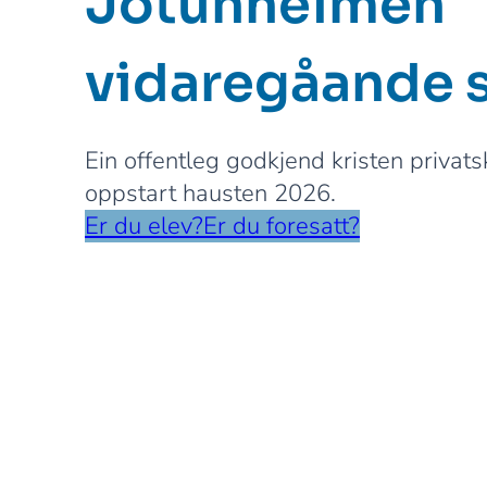
Jotunheimen
vidaregåande 
Ein offentleg godkjend kristen privat
oppstart hausten 2026.
Er du elev?
Er du foresatt?