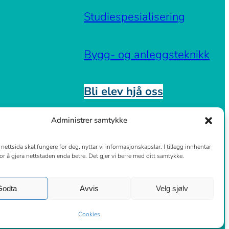
Studiespesialisering
Bygg- og anleggsteknikk
Bli elev hjå oss
Administrer samtykke
nettsida skal fungere for deg, nyttar vi informasjonskapslar. I tillegg innhentar
 for å gjera nettstaden enda betre. Det gjer vi berre med ditt samtykke.
Godta
Avvis
Velg sjølv
Cookies