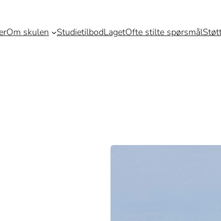
er
Om skulen
Studietilbod
Laget
Ofte stilte spørsmål
Støt