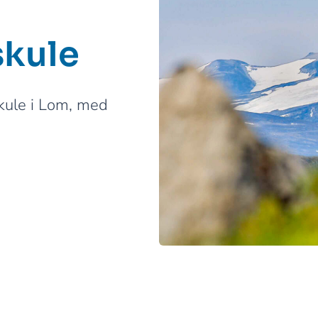
skule
skule i Lom, med