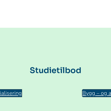
Studietilbod
alisering
Bygg – og 